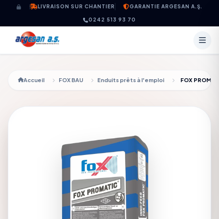
Aller au contenu
LIVRAISON SUR CHANTIER
GARANTIE ARGESAN A.Ş.
0242 513 93 70
Accueil
FOX BAU
Enduits prêts à l'emploi
FOX PROMAT