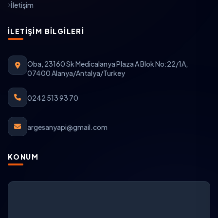
İletişim
İLETIŞIM BILGILERI
Oba, 23160 Sk Medicalanya Plaza A Blok No:22/1A,
07400 Alanya/Antalya/Turkey
0242 513 93 70
argesanyapi@gmail.com
KONUM