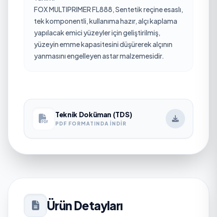
FOX MULTIPRIMER FL888, Sentetik reçine esaslı,
tek komponentli, kullanıma hazır, alçı kaplama
yapılacak emici yüzeyler için geliştirilmiş,
yüzeyin emme kapasitesini düşürerek alçının
yanmasını engelleyen astar malzemesidir.
Teknik Doküman (TDS)
PDF FORMATINDA İNDIR
Ürün Detayları