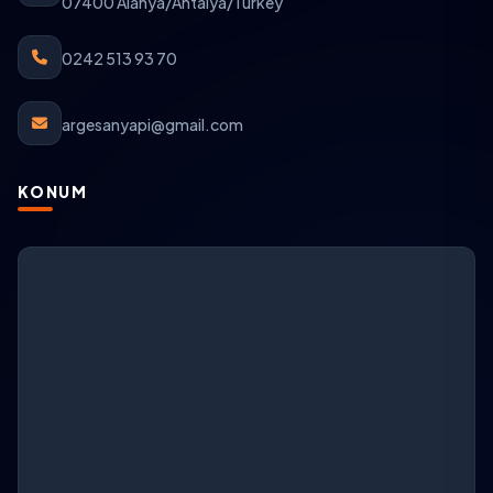
07400 Alanya/Antalya/Turkey
0242 513 93 70
argesanyapi@gmail.com
KONUM
ARGESAN Destek
AI + canlı destek