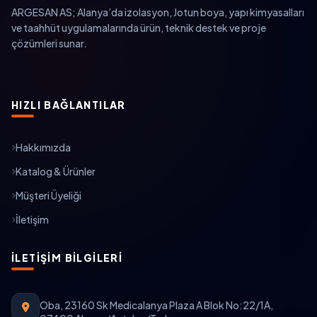
ARGESAN AS; Alanya’da izolasyon, Jotun boya, yapı kimyasalları
ve taahhüt uygulamalarında ürün, teknik destek ve proje
çözümleri sunar.
HIZLI BAĞLANTILAR
Hakkımızda
Katalog & Ürünler
Müşteri Üyeliği
İletişim
İLETIŞIM BILGILERI
Oba, 23160 Sk Medicalanya Plaza A Blok No:22/1A,