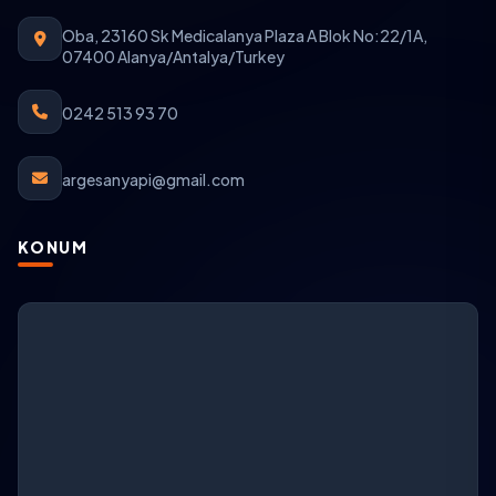
Oba, 23160 Sk Medicalanya Plaza A Blok No:22/1A,
07400 Alanya/Antalya/Turkey
0242 513 93 70
argesanyapi@gmail.com
KONUM
ARGESAN Destek