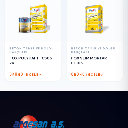
BETON TAMIR VE DOLGU
BETON TAMIR VE DOLGU
HARÇLARI
HARÇLARI
FOX POLYHAFT FC305
FOX SLIM MORTAR
2K
FC105
ÜRÜNÜ İNCELE
ÜRÜNÜ İNCELE