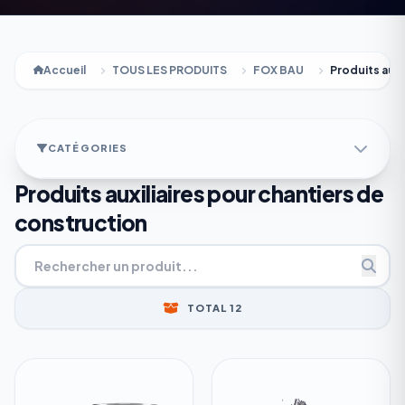
Accueil
TOUS LES PRODUITS
FOX BAU
Produits auxi
CATÉGORIES
Produits auxiliaires pour chantiers de
construction
TOTAL 12