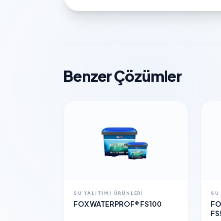
Benzer Çözümler
SU YALITIMI ÜRÜNLERI
SU
FOX WATERPROF® FS100
FO
FS