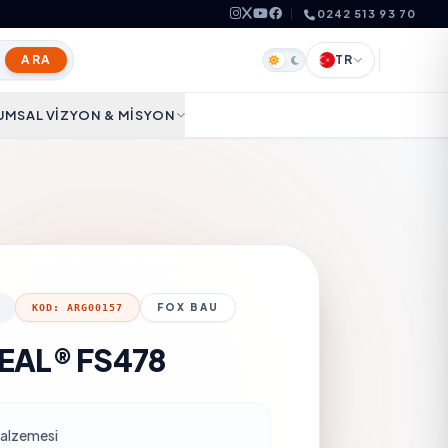
0242 513 93 70
ARA
TR
UMSAL VIZYON & MISYON
FOX BAU
KOD: ARG00157
EAL® FS478
 Malzemesi