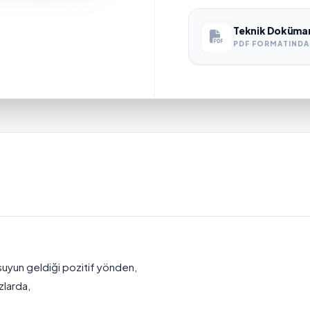
Teknik Doküma
PDF FORMATINDA 
suyun geldiği pozitif yönden,
zlarda,