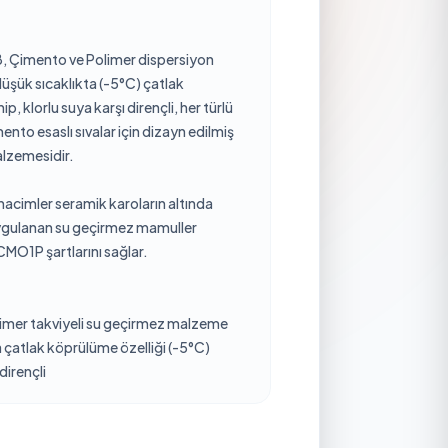
 Çimento ve Polimer dispersiyon
düşük sıcaklıkta (-5°C) çatlak
p, klorlu suya karşı dirençli, her türlü
to esaslı sıvalar için dizayn edilmiş
alzemesidir.
hacimler seramik karoların altında
 uygulanan su geçirmez mamuller
MO1P şartlarını sağlar.
imer takviyeli su geçirmez malzeme
 çatlak köprülüme özelliği (-5°C)
 dirençli