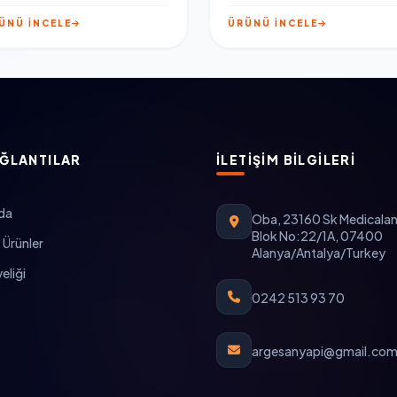
ÜNÜ İNCELE
ÜRÜNÜ İNCELE
AĞLANTILAR
İLETIŞIM BILGILERI
da
Oba, 23160 Sk Medicalan
Blok No:22/1A, 07400
 Ürünler
Alanya/Antalya/Turkey
eliği
0242 513 93 70
argesanyapi@gmail.co