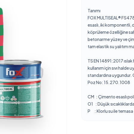
Tanımı
FOX MULTISEAL® FS478,
esaslı, iki komponentli, 
köprüleme özelliğine sahi
betonarme yüzey ve çimen
tam elastik su yalıtım m
TS EN 14891:2017 ıslak 
kullanım için sıvı halde
standardına uygundur. C
Poz No: 15.270.1008
CM : Çimento esaslı pol
O1 : Düşük sıcaklıklarda
P : Klorlu su ile temasa