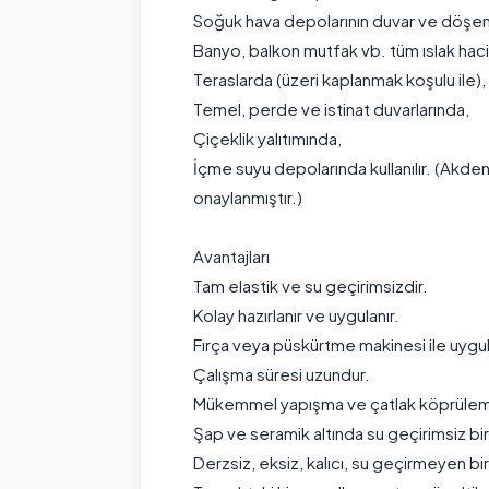
Soğuk hava depolarının duvar ve döşe
Banyo, balkon mutfak vb. tüm ıslak hac
Teraslarda (üzeri kaplanmak koşulu ile),
Temel, perde ve istinat duvarlarında,
Çiçeklik yalıtımında,
İçme suyu depolarında kullanılır. (Akde
onaylanmıştır.)
Avantajları
Tam elastik ve su geçirimsizdir.
Kolay hazırlanır ve uygulanır.
Fırça veya püskürtme makinesi ile uygula
Çalışma süresi uzundur.
Mükemmel yapışma ve çatlak köprüleme 
Şap ve seramik altında su geçirimsiz bir
Derzsiz, eksiz, kalıcı, su geçirmeyen bi