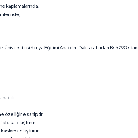
me kaplamalarında,
imlerinde,
niz Üniversitesi Kimya Eğitimi Anabilim Dalı tarafından Bs6290 sta
nabilir.
özelliğine sahiptir.
 tabaka oluşturur.
r kaplama oluşturur.