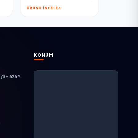
ÜRÜNÜ İNCELE
KONUM
ya Plaza A
ARGESAN Destek
AI + canlı destek
m