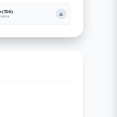
n (TDS)
İNDIR