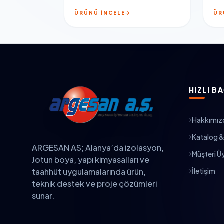
ÜRÜNÜ İNCELE
ÜR
HIZLI B
Hakkımız
Katalog &
ARGESAN AS; Alanya’da izolasyon,
Müşteri Üy
Jotun boya, yapı kimyasalları ve
İletişim
taahhüt uygulamalarında ürün,
teknik destek ve proje çözümleri
sunar.