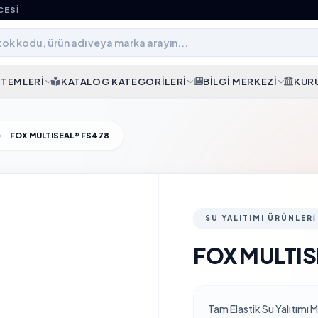
CESI
STEMLERI
KATALOG KATEGORILERI
BILGI MERKEZI
KUR
FOX MULTISEAL® FS478
SU YALITIMI ÜRÜNLERI
FOX MULTIS
Tam Elastik Su Yalıtımı