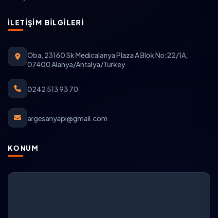
İLETIŞIM BILGILERI
Oba, 23160 Sk Medicalanya Plaza A Blok No:22/1A,
07400 Alanya/Antalya/Turkey
0242 513 93 70
argesanyapi@gmail.com
KONUM