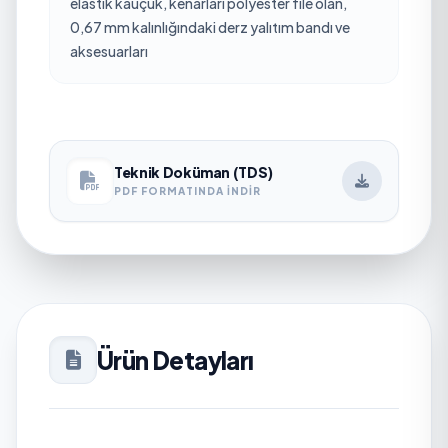
elastik kauçuk, kenarları polyester file olan,
0,67 mm kalınlığındaki derz yalıtım bandı ve
aksesuarları
Teknik Doküman (TDS)
PDF FORMATINDA İNDIR
Ürün Detayları