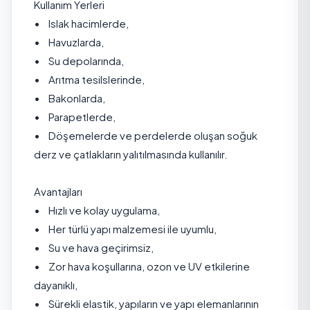
Kullanım Yerleri
• Islak hacimlerde,
• Havuzlarda,
• Su depolarında,
• Arıtma tesilslerinde,
• Bakonlarda,
• Parapetlerde,
• Döşemelerde ve perdelerde oluşan soğuk
derz ve çatlakların yalıtılmasında kullanılır.
Avantajları
• Hızlı ve kolay uygulama,
• Her türlü yapı malzemesi ile uyumlu,
• Su ve hava geçirimsiz,
• Zor hava koşullarına, ozon ve UV etkilerine
dayanıklı,
• Sürekli elastik, yapıların ve yapı elemanlarının