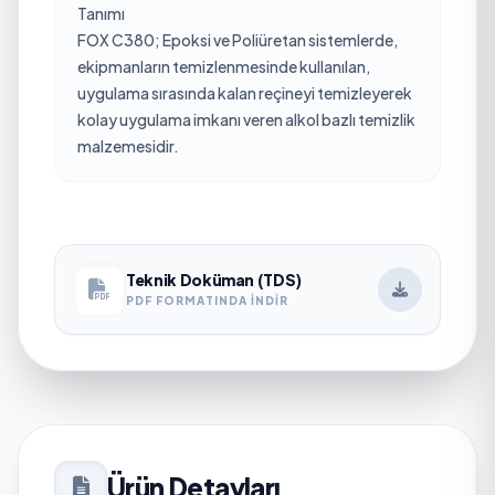
Tanımı
FOX C380; Epoksi ve Poliüretan sistemlerde,
ekipmanların temizlenmesinde kullanılan,
uygulama sırasında kalan reçineyi temizleyerek
kolay uygulama imkanı veren alkol bazlı temizlik
malzemesidir.
Teknik Doküman (TDS)
PDF FORMATINDA İNDIR
Ürün Detayları