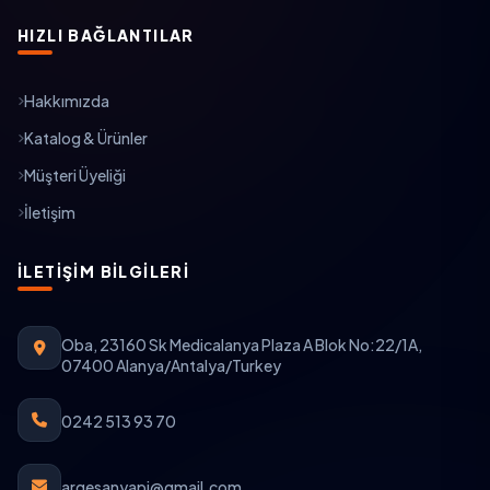
HIZLI BAĞLANTILAR
Hakkımızda
Katalog & Ürünler
Müşteri Üyeliği
İletişim
İLETIŞIM BILGILERI
Oba, 23160 Sk Medicalanya Plaza A Blok No:22/1A,
07400 Alanya/Antalya/Turkey
0242 513 93 70
argesanyapi@gmail.com