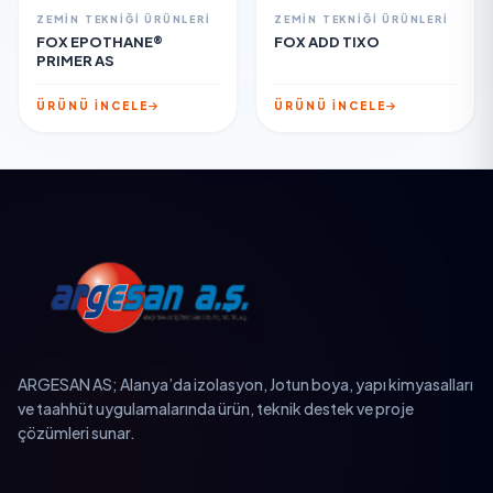
ZEMIN TEKNIĞI ÜRÜNLERI
ZEMIN TEKNIĞI ÜRÜNLERI
FOX EPOTHANE®
FOX ADD TIXO
PRIMER AS
ÜRÜNÜ İNCELE
ÜRÜNÜ İNCELE
ARGESAN AS; Alanya’da izolasyon, Jotun boya, yapı kimyasalları
ve taahhüt uygulamalarında ürün, teknik destek ve proje
çözümleri sunar.