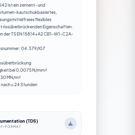
42 ist ein zement- und
bitumen-kautschukbasiertes,
ungsmittelfreies flexibles
t rissüberbrückenden Eigenschaften.
ngen der TS EN 15814+A2 CB1-W1-C2A-
onsnummer: 04.379/I07
issüberbrückung
gkeit bei 0,0075 N/mm²
0,30 MN/m²
 nach ≤ 24 Stunden
umentation (TDS)
DF-FORMAT