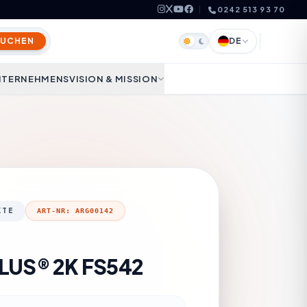
0242 513 93 70
SUCHEN
DE
TERNEHMENSVISION & MISSION
KTE
ART-NR: ARG00142
LUS® 2K FS542