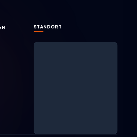
STANDORT
EN
ARGESAN Support
KI + Live-Support
m