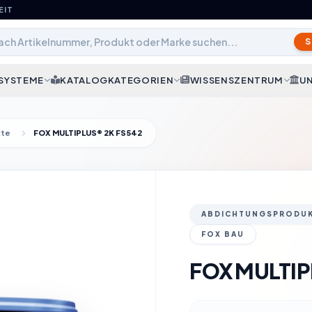
EIT
SYSTEME
KATALOGKATEGORIEN
WISSENSZENTRUM
UN
kte
FOX MULTIPLUS® 2K FS542
ABDICHTUNGSPRODU
FOX BAU
FOX MULTIP