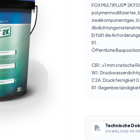
FOX MULTIPLUS® 2K FS5
polymermodifiziertes, 
zweikomponentiges, lös
Abdichtungsmaterial mi
Erfüllt die Anforderu
R1.
Öffentliche Baupositi
CB1: ≥1 mm statische R
W1: Druckwasserdichti
C2A: Druckfestigkeit 
R1: Regenbeständigkeit
Technische Dok
DOWNLOAD IM P