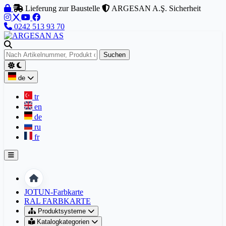
Zum Inhalt springen
Lieferung zur Baustelle
ARGESAN A.Ş. Sicherheit
0242 513 93 70
Suchen
de
tr
en
de
ru
fr
Startseite
JOTUN-Farbkarte
RAL FARBKARTE
Produktsysteme
Katalogkategorien