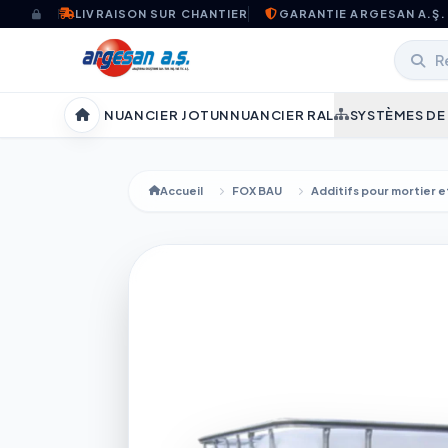
Aller au contenu
LIVRAISON SUR CHANTIER
GARANTIE ARGESAN A.Ş.
NUANCIER JOTUN
NUANCIER RAL
SYSTÈMES DE
Accueil
Accueil
FOX BAU
Additifs pour mortier 