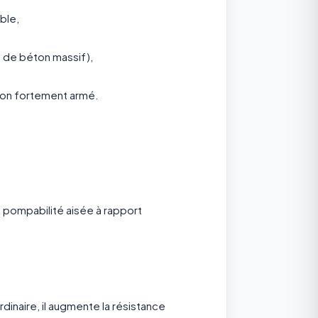
ble,
e de béton massif),
éton fortement armé.
e pompabilité aisée à rapport
inaire, il augmente la résistance