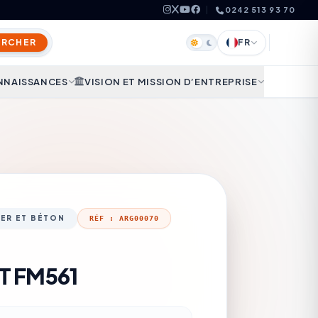
0242 513 93 70
ERCHER
FR
NNAISSANCES
VISION ET MISSION D’ENTREPRISE
IER ET BÉTON
RÉF : ARG00070
T FM561