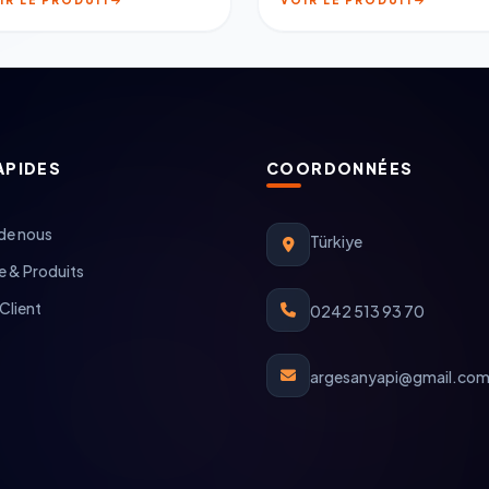
APIDES
COORDONNÉES
de nous
Türkiye
 & Produits
Client
0242 513 93 70
argesanyapi@gmail.co