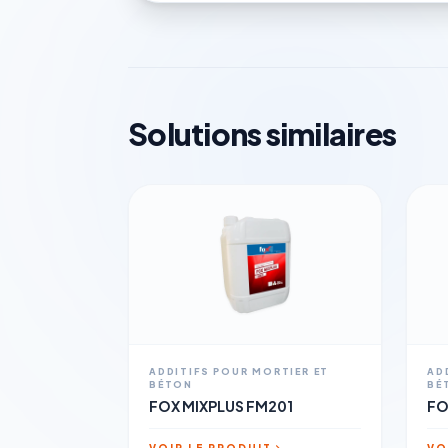
Solutions similaires
ADDITIFS POUR MORTIER ET
AD
BÉTON
BÉ
FOX MIXPLUS FM201
FO
VOIR LE PRODUIT
VO