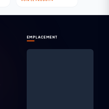
EMPLACEMENT
Support ARGESAN
IA + support en direct
m