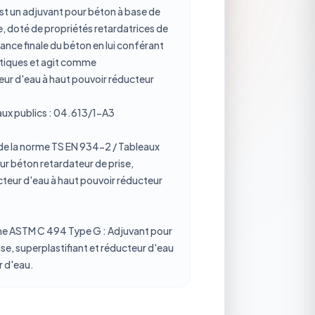
t un adjuvant pour béton à base de
, doté de propriétés retardatrices de
istance finale du béton en lui conférant
stiques et agit comme
eur d'eau à haut pouvoir réducteur
aux publics : 04.613/1-A3
de la norme TS EN 934-2 / ​​Tableaux
our béton retardateur de prise,
cteur d'eau à haut pouvoir réducteur
rme ASTM C 494 Type G : Adjuvant pour
se, superplastifiant et réducteur d'eau
r d'eau.