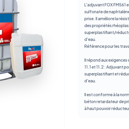
L'adjuvant FOX FM561 es
sulfonate de naphtalène
prise. Il améliore la rés
des propriétés rhéopla
superplastifiant/réduct
d'eau.
Référence pour les trav
Il répond aux exigences 
11.1 et 11.2 : Adjuvant p
superplastifiant et rédu
d'eau.
Il est conforme à la no
béton retardateur de pri
à haut pouvoir réducteu