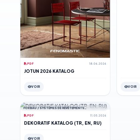
PDF
18.06.2026
JOTUN 2026 KATALOG
VOIR
TÉLÉCHARGER
VOIR
FOXBAU / SYSTÈMES DE REVÊTEMENTS
DÉCORATIFS
PDF
11.05.2026
DEKORATIF KATALOG (TR, EN, RU)
VOIR
TÉLÉCHARGER