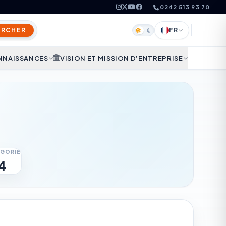
0242 513 93 70
ERCHER
FR
NNAISSANCES
VISION ET MISSION D’ENTREPRISE
GORIE
4