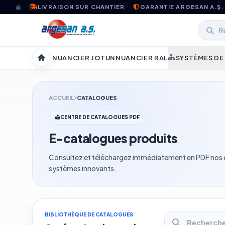
Aller au contenu
LIVRAISON SUR CHANTIER
GARANTIE ARGESAN A.Ş.
NUANCIER JOTUN
NUANCIER RAL
SYSTÈMES DE
Accueil
ACCUEIL
CATALOGUES
CENTRE DE CATALOGUES PDF
E-catalogues produits
Consultez et téléchargez immédiatement en PDF nos e-
systèmes innovants.
BIBLIOTHÈQUE DE CATALOGUES