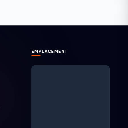
EMPLACEMENT
Support ARGESAN
IA + support en direct
m