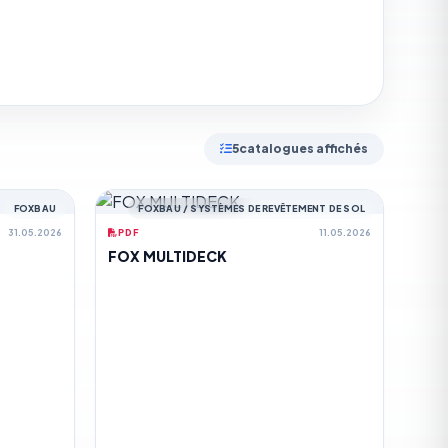
5
catalogues affichés
FOXBAU
FOXBAU / SYSTÈMES DE REVÊTEMENT DE SOL
31.05.2026
PDF
11.05.2026
FOX MULTIDECK