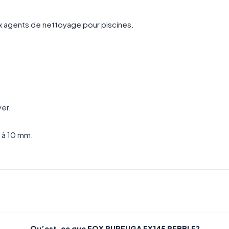
ux agents de nettoyage pour piscines.
yer.
m à 10 mm.
Qu’est-ce que FOX PURFUGA FX145 PEBBLE?