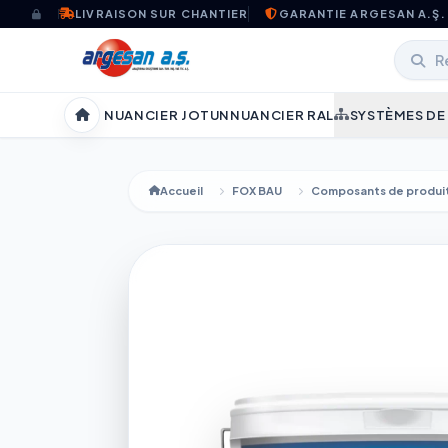
Aller au contenu
LIVRAISON SUR CHANTIER
GARANTIE ARGESAN A.Ş.
NUANCIER JOTUN
NUANCIER RAL
SYSTÈMES DE
Accueil
Accueil
FOX BAU
Composants de produit