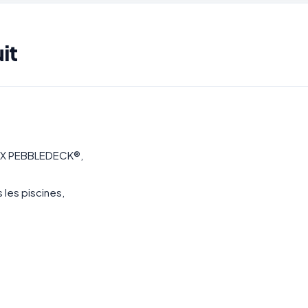
it
 FOX PEBBLEDECK®,
 les piscines,