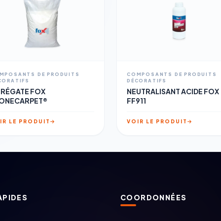
MPOSANTS DE PRODUITS
COMPOSANTS DE PRODUITS
CORATIFS
DÉCORATIFS
RÉGATE FOX
NEUTRALISANT ACIDE FOX
ONECARPET®
FF911
IR LE PRODUIT
VOIR LE PRODUIT
APIDES
COORDONNÉES