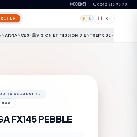
0242 513 93 70
ERCHER
FR
NNAISSANCES
VISION ET MISSION D’ENTREPRISE
DUITS DÉCORATIFS
 BAU
A FX145 PEBBLE