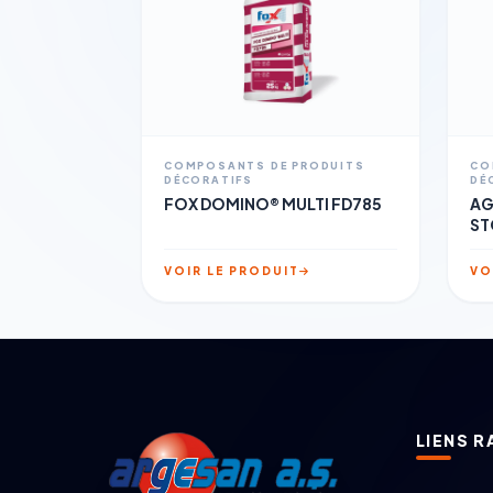
COMPOSANTS DE PRODUITS
CO
DÉCORATIFS
DÉ
FOX DOMINO® MULTI FD785
AG
ST
VOIR LE PRODUIT
VO
LIENS R