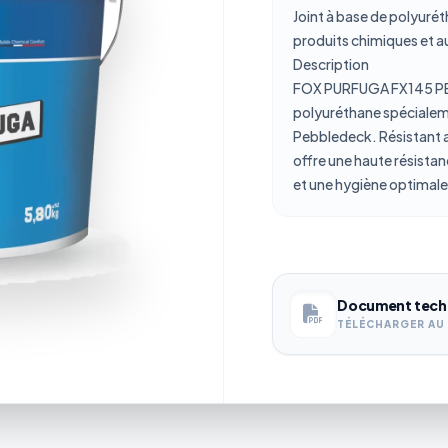
Joint à base de polyuré
produits chimiques et a
Description
FOX PURFUGA FX145 PEBB
polyuréthane spécialem
Pebbledeck. Résistant a
offre une haute résista
et une hygiène optimale
Document tech
TÉLÉCHARGER AU