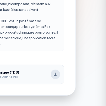
thane, bicomposant, résistant aux
ux bactéries, sans solvant
LE est un joint à base de
ent conçu pour les systèmes Fox
ux produits chimiques pour piscines, il
nce mécanique, une application facile
.
nique (TDS)
 FORMAT PDF