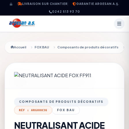
Aller au contenu
LIVRAISON SUR CHANTIER
GARANTIE ARGESAN A.Ş.
0242 513 93 70
Accueil
FOX BAU
Composants de produits décoratifs
COMPOSANTS DE PRODUITS DÉCORATIFS
FOX BAU
RÉF : ARG00036
NEUTRALISANT ACIDE