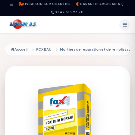
Aller au contenu
LIVRAISON SUR CHANTIER
GARANTIE ARGESAN A.Ş.
0242 513 93 70
Accueil
FOX BAU
Mortiers de réparation et de remplissage