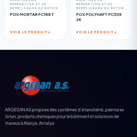
MORTIERS DE
MORTIERS DE
RÉPARATION ET DE
RÉPARATION ET DE
REMPLISSAGE DU BÉTON
REMPLISSAGE DU BÉTON
FOX MORTAR FC188 T
FOX POLYHAFT FC305
2K
VOIR LE PRODUIT
VOIR LE PRODUIT
ARGESAN AS propose des systèmes d’étanchéité, peintures
Jotun, produits chimiques pour le bâtiment et solutions de
travaux à Alanya, Antalya.