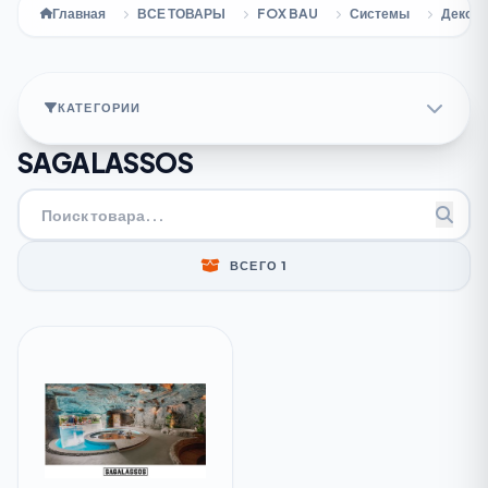
Главная
ВСЕ ТОВАРЫ
FOX BAU
Системы
Декора
КАТЕГОРИИ
SAGALASSOS
ВСЕГО 1