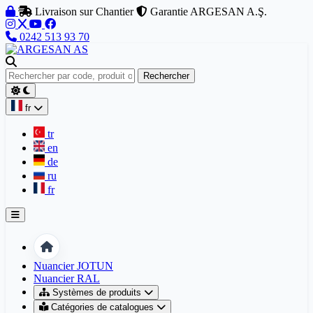
Aller au contenu
Livraison sur Chantier
Garantie ARGESAN A.Ş.
0242 513 93 70
Rechercher
fr
tr
en
de
ru
fr
Accueil
Nuancier JOTUN
Nuancier RAL
Systèmes de produits
Catégories de catalogues