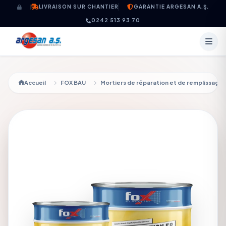
Aller au contenu
LIVRAISON SUR CHANTIER
GARANTIE ARGESAN A.Ş.
0242 513 93 70
Accueil
FOX BAU
Mortiers de réparation et de remplissage