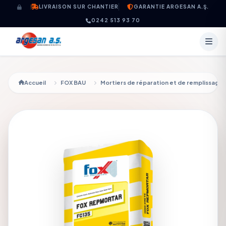
Aller au contenu
LIVRAISON SUR CHANTIER
GARANTIE ARGESAN A.Ş.
0242 513 93 70
Accueil
FOX BAU
Mortiers de réparation et de remplissage