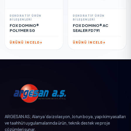
DEKORATIF ÜRÜN
DEKORATIF ÜRÜN
BILEŞENLERI
BILEŞENLERI
FOX DOMINO®
FOX DOMINO® AC
POLYMER SG
SEALER FD791
ÜRÜNÜ İNCELE
ÜRÜNÜ İNCELE
ARGESAN AS; Alanya’da izolasyon, Jotun boya, yapı kimyasalları
ve taahhüt uygulamalarında ürün, teknik destek ve proje
çözümleri sunar.