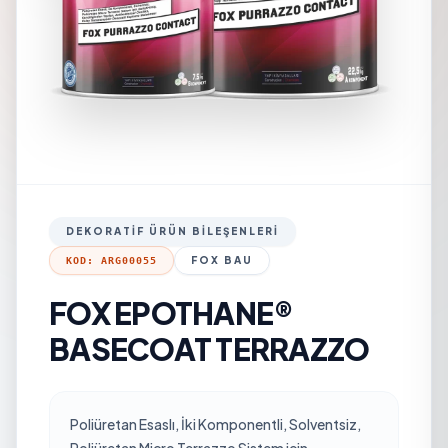
DEKORATIF ÜRÜN BILEŞENLERI
FOX BAU
KOD: ARG00055
FOX EPOTHANE®
BASECOAT TERRAZZO
Poliüretan Esaslı, İki Komponentli, Solventsiz,
Poliüretan Micro Terrazzo Sistem için