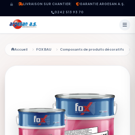
Aller au contenu
LIVRAISON SUR CHANTIER
GARANTIE ARGESAN A.Ş.
0242 513 93 70
Accueil
FOX BAU
Composants de produits décoratifs